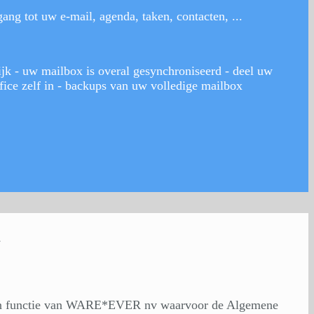
ng tot uw e-mail, agenda, taken, contacten, ...
ijk - uw mailbox is overal gesynchroniseerd - deel uw
ffice zelf in - backups van uw volledige mailbox
n
 in functie van WARE*EVER nv waarvoor de Algemene