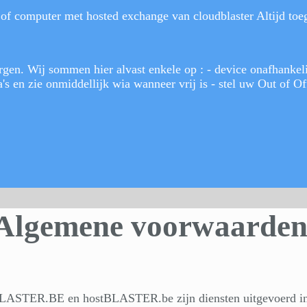
of computer met hosted exchange van cloudblaster Altijd toega
rgen. Wij sommen hier alvast enkele op : - device onafhankel
a's en zie onmiddellijk wia wanneer vrij is - stel uw Out of O
Algemene voorwaarde
lBLASTER.BE en hostBLASTER.be zijn diensten uitgevoerd